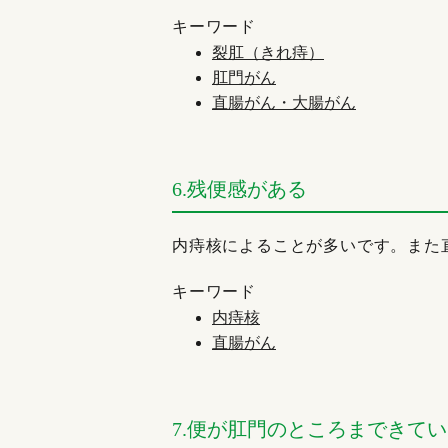
キーワード
裂肛（きれ痔）
肛門がん
直腸がん・大腸がん
6.残便感がある
内痔核によることが多いです。また
キーワード
内痔核
直腸がん
7.便が肛門のところまできて