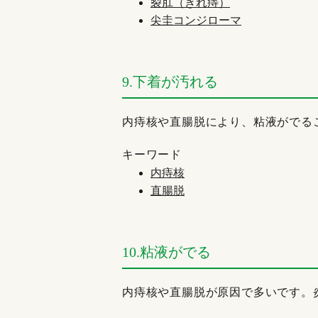
裂肛（きれ痔）
尖圭コンジローマ
9.下着が汚れる
内痔核や直腸脱により、粘液がでる
キーワード
内痔核
直腸脱
10.粘液がでる
内痔核や直腸脱が原因で多いです。