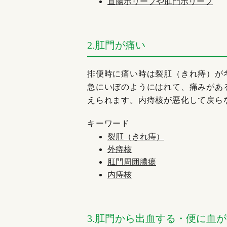
直腸ポリープや肛門ポリープ
2.肛門が痛い
排便時に痛い時は裂肛（きれ痔）が
急にいぼのようにはれて、痛みがあ
えられます。内痔核が悪化して戻ら
キーワード
裂肛（きれ痔）
外痔核
肛門周囲膿瘍
内痔核
3.肛門から出血する・便に血