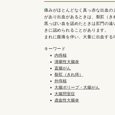
痛みがほとんどなく真っ赤な出血の
があり出血があるときは、裂肛（き
黒っぽい血を認めたときは肛門の遠
きに認められることがあります。
まれに腹痛を伴い、大量に出血する
キーワード
内痔核
潰瘍性大腸炎
直腸がん
裂肛（きれ痔）
外痔核
大腸ポリープ・大腸がん
大腸憩室症
虚血性大腸炎