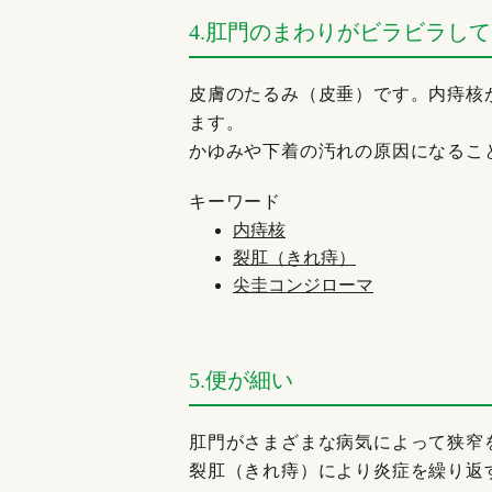
4.肛門のまわりがビラビラし
皮膚のたるみ（皮垂）です。内痔核
ます。
かゆみや下着の汚れの原因になるこ
キーワード
内痔核
裂肛（きれ痔）
尖圭コンジローマ
5.便が細い
肛門がさまざまな病気によって狭窄
裂肛（きれ痔）により炎症を繰り返