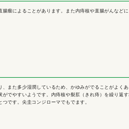
直腸瘤によることがあります。また内痔核や直腸がんなどに
り、また多少湿潤しているため、かゆみがでることがよくあ
状がでやすいようです。内痔核や裂肛（きれ痔）を繰り返す
とつです。尖圭コンジローマでもでます。